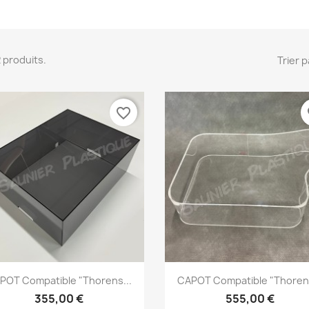
 2 produits.
Trier p
favorite_border
fa
Aperçu rapide
Aperçu rapide


POT Compatible "Thorens...
CAPOT Compatible "Thorens
355,00 €
555,00 €