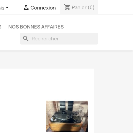
shopping_cart


Panier
(0)
is
Connexion
S
NOS BONNES AFFAIRES
search