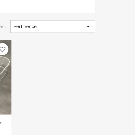

ar :
Pertinence
vorite_border
...