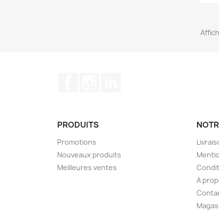
Affich
Facebook
Instagram
LinkedIn
PRODUITS
NOTR
Promotions
Livrai
Nouveaux produits
Mentio
Meilleures ventes
Condit
A pro
Conta
Magas