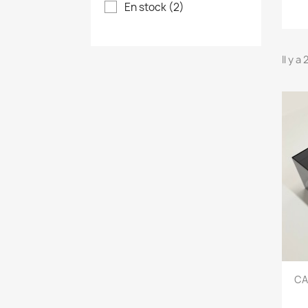
En stock
(2)
Il y a
CA