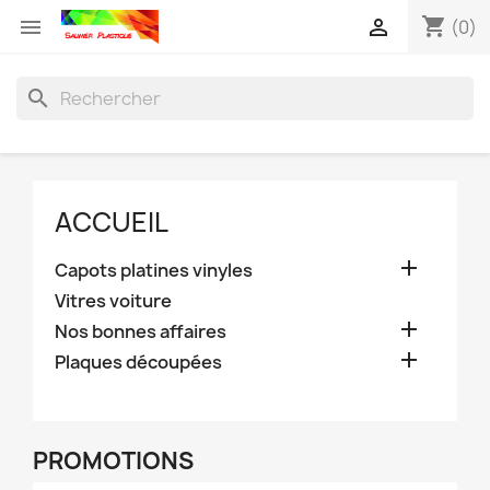
shopping_cart


(0)
search
ACCUEIL

Capots platines vinyles
Vitres voiture

Nos bonnes affaires

Plaques découpées
PROMOTIONS