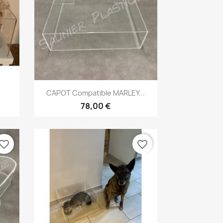
Aperçu rapide

CAPOT Compatible MARLEY...
78,00 €
vorite_border
favorite_border