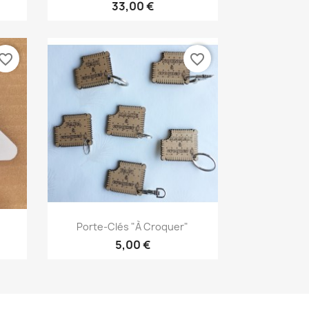
33,00 €
vorite_border
favorite_border
Aperçu rapide

Porte-Clés "à Croquer"
5,00 €