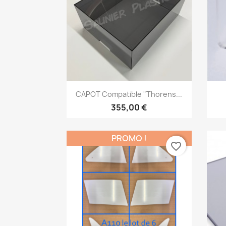
Aperçu rapide

CAPOT Compatible "Thorens...
355,00 €
PROMO !
favorite_border