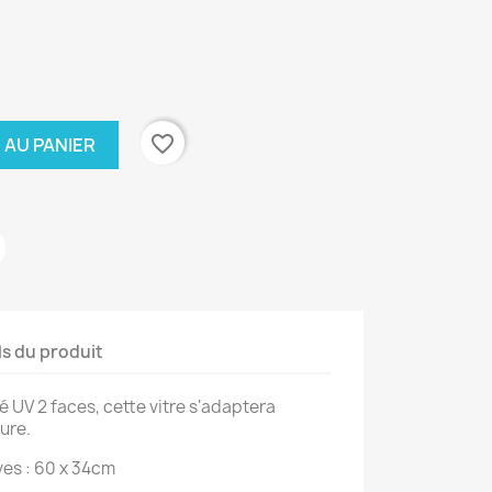
favorite_border
 AU PANIER
ls du produit
é UV 2 faces, cette vitre s'adaptera
ure.
es : 60 x 34cm