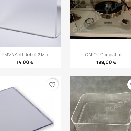
Aperçu rapide
Aperçu rapide


PMMA Anti-Reflet 2 Mm
CAPOT Compatible...
14,00 €
198,00 €
favorite_border
fa