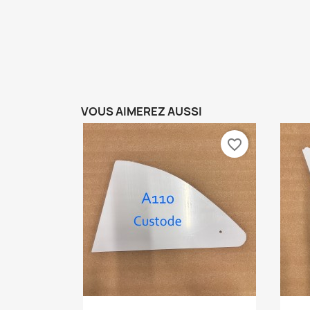
VOUS AIMEREZ AUSSI
favorite_border