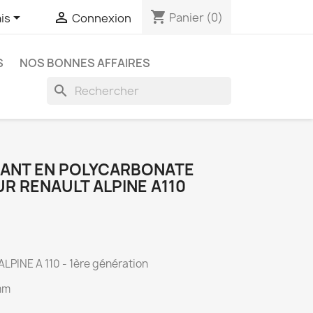
shopping_cart


Panier
(0)
is
Connexion
S
NOS BONNES AFFAIRES
search
RANT EN POLYCARBONATE
R RENAULT ALPINE A110
PINE A 110 - 1ère génération
5mm