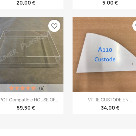
20,00 €
5,00 €
favorite_border
fa
(6)
Aperçu rapide
Aperçu rapide


POT Compatible HOUSE OF...
VITRE CUSTODE EN...
59,50 €
34,00 €