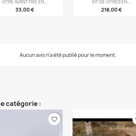
Aperçu rapide
Aperçu rapide


VITRE AVANT FIXE EN...
KIT DE VITRES EN...
33,00 €
218,00 €
Aucun avis n'a été publié pour le moment.
e catégorie :
favorite_border
fa