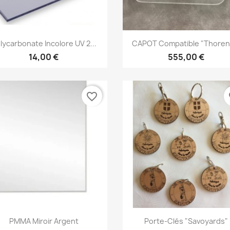
Aperçu rapide
Aperçu rapide


lycarbonate Incolore UV 2...
CAPOT Compatible "Thorens
14,00 €
555,00 €
favorite_border
fa
Aperçu rapide
Aperçu rapide


PMMA Miroir Argent
Porte-Clés "savoyards"