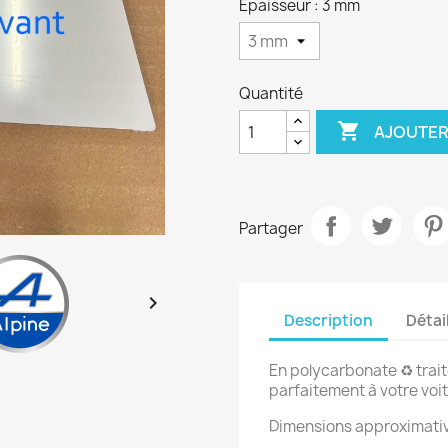
Epaisseur : 3 mm
Quantité

AJOUTER
Partager

Description
Détai
En polycarbonate ♻️ trait
parfaitement à votre voit
Dimensions approximativ