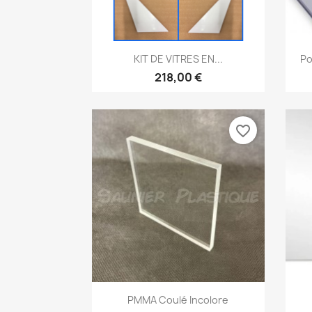
Aperçu rapide

KIT DE VITRES EN...
Po
218,00 €
favorite_border
Aperçu rapide

PMMA Coulé Incolore