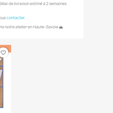
élai de livraison estimé à 2 semaines
nous
contacter
.
ns notre atelier en Haute-Savoie
🏔
favorite_border