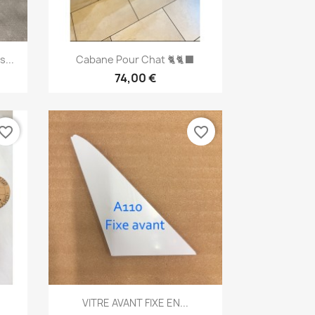
Aperçu rapide

...
Cabane Pour Chat 🐈🐈‍⬛
74,00 €
vorite_border
favorite_border
Aperçu rapide

VITRE AVANT FIXE EN...