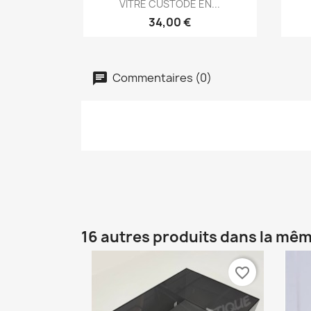
Aperçu rapide

VITRE CUSTODE EN...
34,00 €
Commentaires (0)
16 autres produits dans la mêm
favorite_border