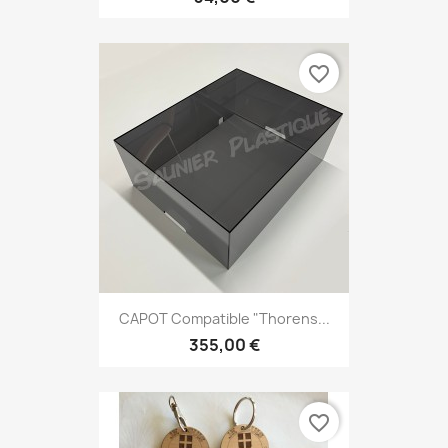
favorite_border
CAPOT Compatible "Thorens...
355,00 €
favorite_border