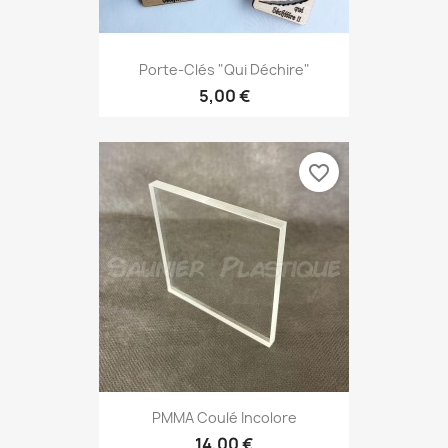
Porte-Clés "qui Déchire"
5,00 €
favorite_border
PMMA Coulé Incolore
14,00 €