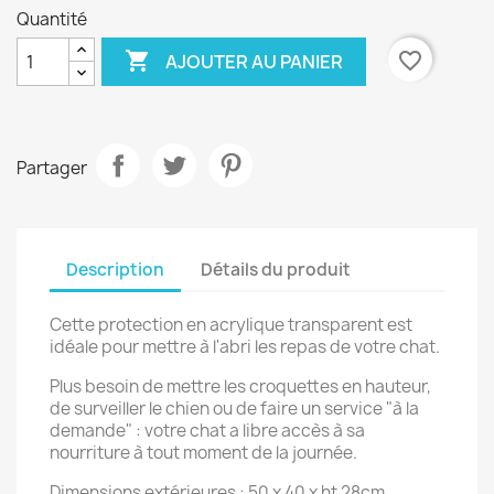
Quantité

favorite_border
AJOUTER AU PANIER
Partager
Description
Détails du produit
Cette protection en acrylique transparent est
idéale pour mettre à l'abri les repas de votre chat.
Plus besoin de mettre les croquettes en hauteur,
de surveiller le chien ou de faire un service "à la
demande" : votre chat a libre accès à sa
nourriture à tout moment de la journée.
Dimensions extérieures : 50 x 40 x ht 28cm