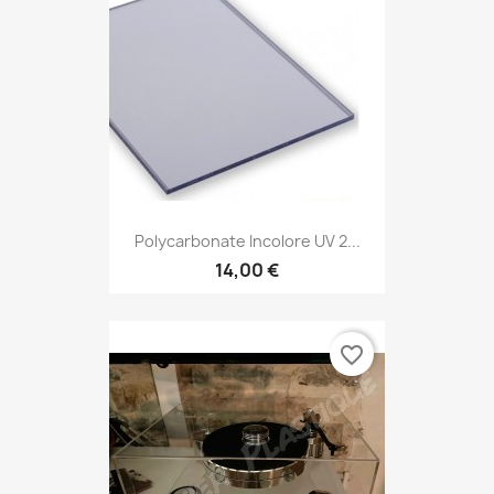
Polycarbonate Incolore UV 2...
14,00 €
favorite_border