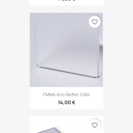
favorite_border
PMMA Anti-Reflet 2 Mm
14,00 €
favorite_border