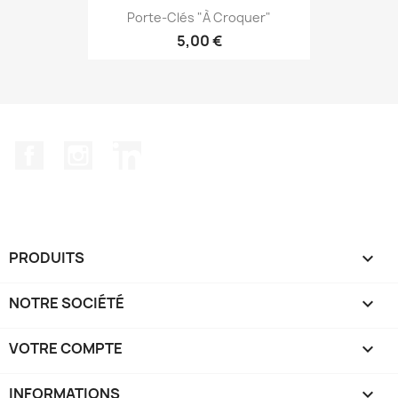
Porte-Clés "à Croquer"
5,00 €
Facebook
Instagram
LinkedIn
PRODUITS

NOTRE SOCIÉTÉ

VOTRE COMPTE

INFORMATIONS
keyboard_arrow_down