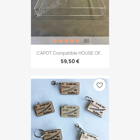
(6)
CAPOT Compatible HOUSE OF...
59,50 €
favorite_border