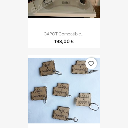
CAPOT Compatible...
198,00 €
favorite_border