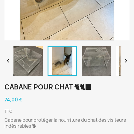


CABANE POUR CHAT 🐈🐈‍⬛
74,00 €
TTC
Cabane pour protéger la nourriture du chat des visiteurs
indésirables 🐕