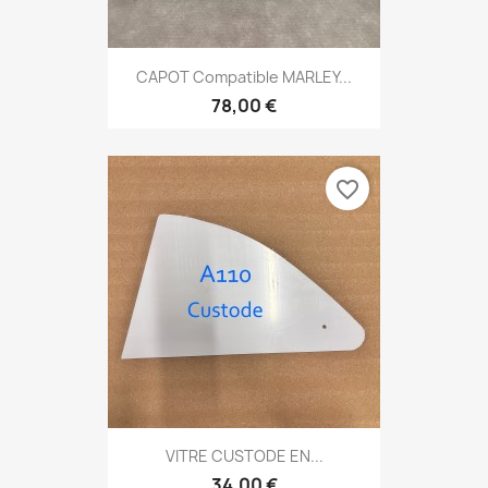
CAPOT Compatible MARLEY...
78,00 €
favorite_border
VITRE CUSTODE EN...
34,00 €