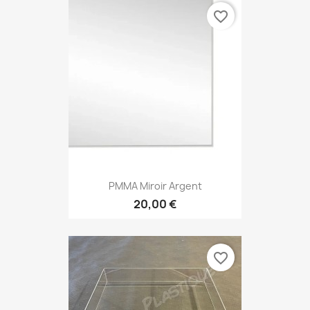
favorite_border
PMMA Miroir Argent
20,00 €
favorite_border