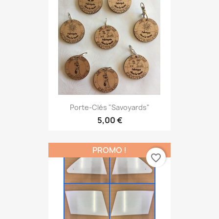
Porte-Clés "savoyards"
5,00 €
PROMO !
favorite_border