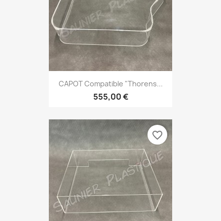
CAPOT Compatible "Thorens...
555,00 €
favorite_border