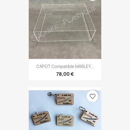
CAPOT Compatible MARLEY...
78,00 €
favorite_border