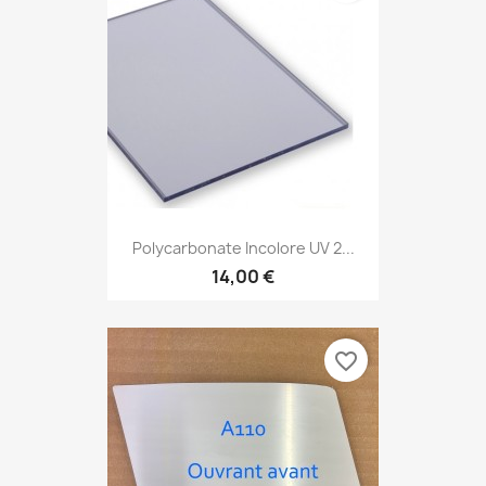
Polycarbonate Incolore UV 2...
14,00 €
favorite_border