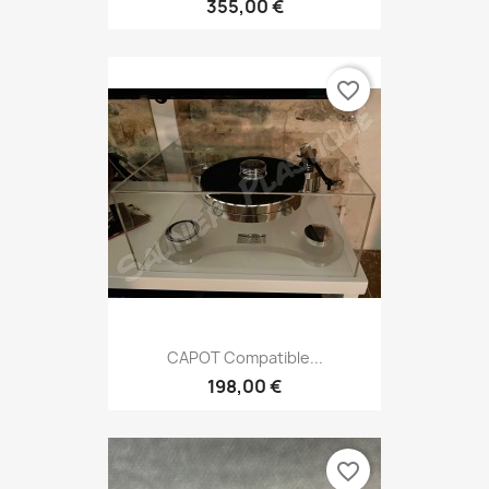
355,00 €
favorite_border
CAPOT Compatible...
198,00 €
favorite_border