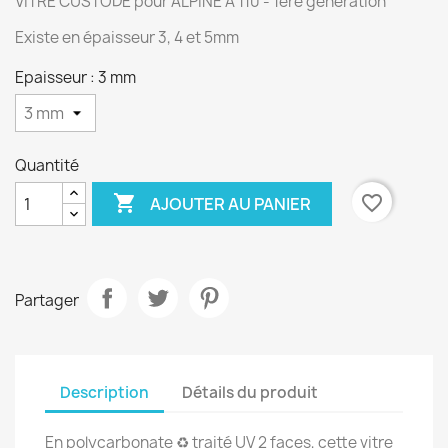
VITRE CUSTODE pour ALPINE A 110 - 1ère génération
Existe en épaisseur 3, 4 et 5mm
Epaisseur : 3 mm
Quantité

favorite_border
AJOUTER AU PANIER
Partager
Description
Détails du produit
En polycarbonate ♻️ traité UV 2 faces, cette vitre