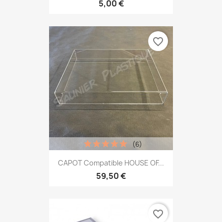
5,00 €
favorite_border
(6)
CAPOT Compatible HOUSE OF...
59,50 €
favorite_border