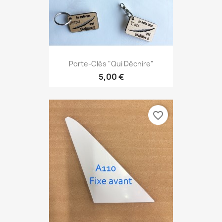
Porte-Clés "qui Déchire"
5,00 €
favorite_border