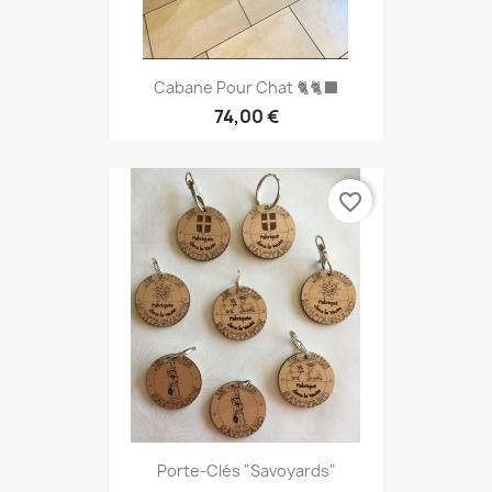
Cabane Pour Chat 🐈🐈‍⬛
74,00 €
favorite_border
Porte-Clés "savoyards"