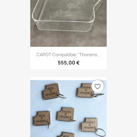
CAPOT Compatible "Thorens...
555,00 €
favorite_border