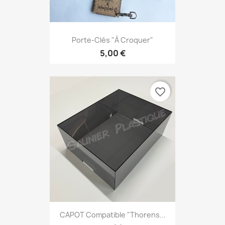
Porte-Clés "à Croquer"
5,00 €
favorite_border
CAPOT Compatible "Thorens...